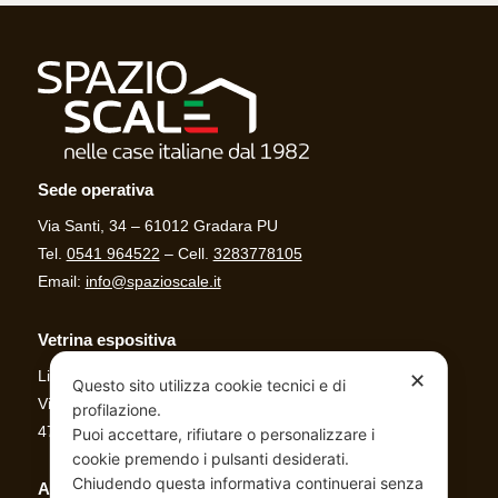
Sede operativa
Via Santi, 34 – 61012 Gradara PU
Tel.
0541 964522
– Cell.
3283778105
Email:
info@spazioscale.it
Vetrina espositiva
Linea Casa
✕
Questo sito utilizza cookie tecnici e di
Via Al mare, 679/B
profilazione.
47842 San Giovanni in Marignano (RN)
Puoi accettare, rifiutare o personalizzare i
cookie premendo i pulsanti desiderati.
Chiudendo questa informativa continuerai senza
Altre info