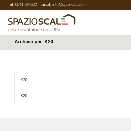
Tel.
0541 964522
- Email:
info@spazioscale.it
Archivio per: K20
K20
K20