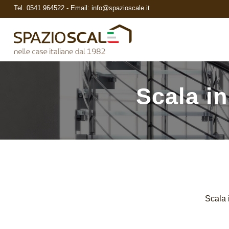
Tel.
0541 964522
- Email:
info@spazioscale.it
Scala in
Scala 