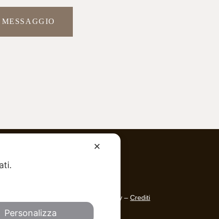
✕
Altre info
ati.
Copyright 2015 ©
P.IVA 02328340415
 (RN)
Informativa sulla Privacy –
Crediti
Personalizza