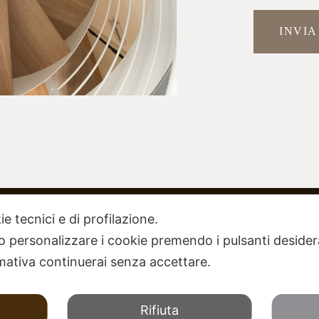
ie tecnici e di profilazione.
iva
Vetrina espositiva
 o personalizzare i cookie premendo i pulsanti desider
4 – 61012 Gradara PU
Linea Casa
ativa continuerai senza accettare.
4522
– Cell.
3283778105
Via Al mare, 679/B
pazioscale.it
47842 San Giovanni in Marignano
Rifiuta