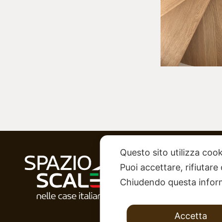
Questo sito utilizza cook
Sede operat
Puoi accettare, rifiutare
Via Santi, 3
Chiudendo questa inform
Tel.
0541 96
Email:
info@s
Accetta