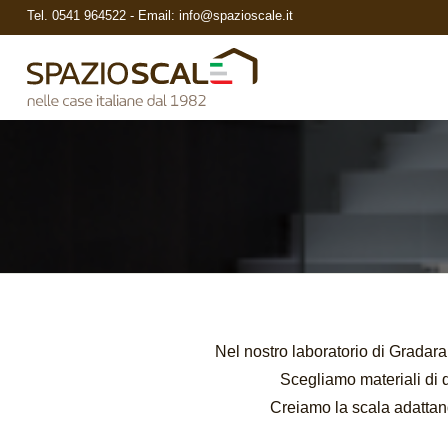
Tel.
0541 964522
- Email:
info@spazioscale.it
Nel nostro laboratorio di Gradara
Scegliamo materiali di q
Creiamo la scala adattand