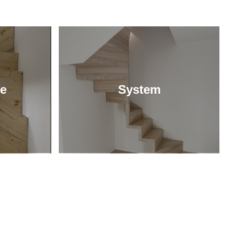
ze
System