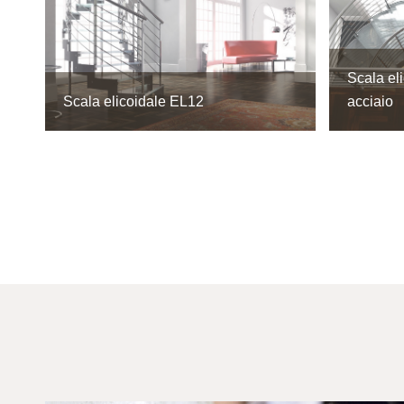
Scala el
Scala elicoidale EL12
acciaio