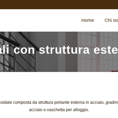
Home
Chi s
li con struttura est
coidale composta da struttura portante esterna in acciaio, gradini
acciaio o vaschetta per alloggio.