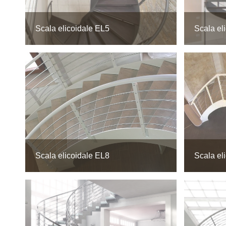
Scala elicoidale EL5
Scala el
Scala elicoidale EL8
Scala el