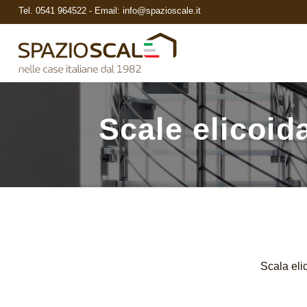
Tel.
0541 964522
- Email:
info@spazioscale.it
Scale elicoida
Scala eli