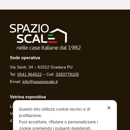
Sede operativa
Via Santi, 34 – 61012 Gradara PU
Tel.
0541 964522
– Cell.
3283778105
Email:
info@spazioscale.it
Vetrina espositiva
Linea Casa
✕
Questo sito utilizza cookie tecnici e di
Via Al mare, 679/B
profilazione.
47842 San Giovanni in Marignano (RN)
Puoi accettare, rifiutare o personalizzare i
cookie premendo i pulsanti desiderati.