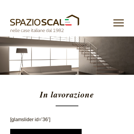
Tel.
0541 964522
- Email:
info@spazioscale.it
In lavorazione
[glamslider id=’36’]