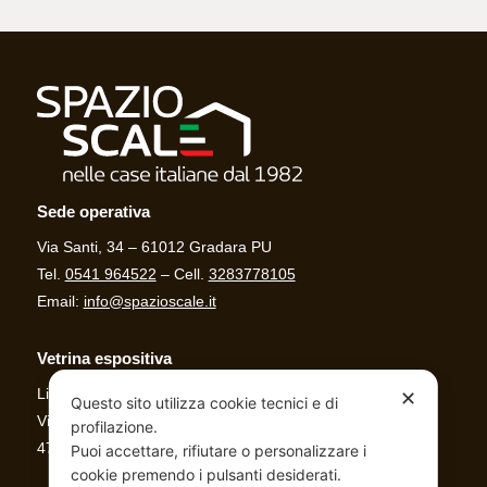
Sede operativa
Via Santi, 34 – 61012 Gradara PU
Tel.
0541 964522
– Cell.
3283778105
Email:
info@spazioscale.it
Vetrina espositiva
Linea Casa
✕
Questo sito utilizza cookie tecnici e di
Via Al mare, 679/B
profilazione.
47842 San Giovanni in Marignano (RN)
Puoi accettare, rifiutare o personalizzare i
cookie premendo i pulsanti desiderati.